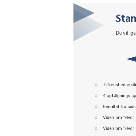
Sta
Du vil ig
Tilfredshedsmål
4 opfølgnings s
Resultat fra sid
Viden om "Hvor I 
Viden om "Hvor I