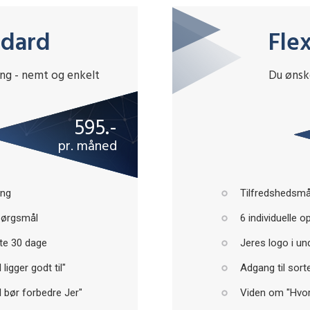
ndard
Flex
ang - nemt og enkelt
Du ønske
595.-
pr. måned
ing
Tilfredshedsmå
pørgsmål
6 individuelle 
ste 30 dage
Jeres logo i u
ligger godt til"
Adgang til sorte
 bør forbedre Jer"
Viden om "Hvor I