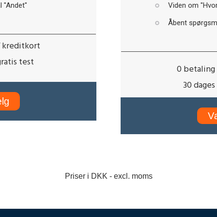
 "Andet"
Viden om "Hvor 
Åbent spørgsmå
/ kreditkort
ratis test
0 betaling 
30 dages 
lg
V
Priser i DKK - excl. moms