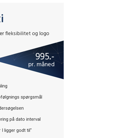
i
r fleksibilitet og logo
995.-
pr. måned
ling
opfølgnings spørgsmål
ndersøgelsen
ring på dato interval
 ligger godt til"