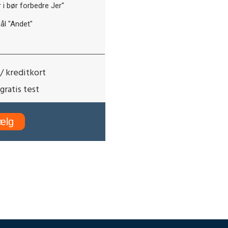
i bør forbedre Jer"
l "Andet"
/ kreditkort
gratis test
ælg