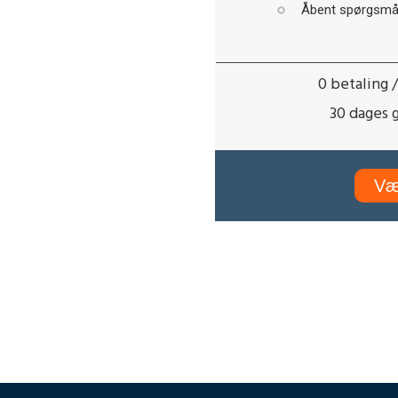
Åbent spørgsmål
0 betaling 
30 dages g
Væ