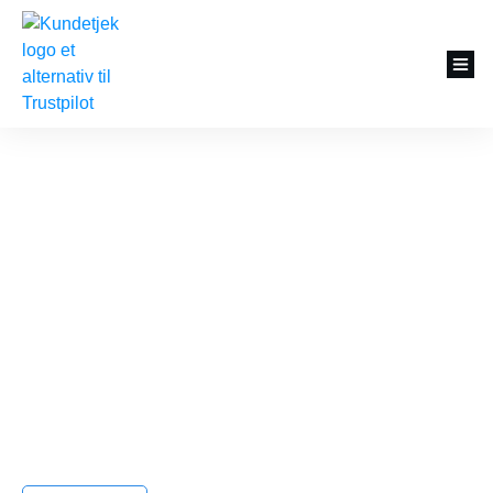
Tilfredse og begejstrede
kunder